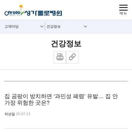
보조메뉴 바로가기
주메뉴 바로가기
본문 바로가기
푸터 바로가기
사이트맵
주요메뉴
보조메뉴
고객마당
건강정보
건강정보
뉴스 내용시작
집 곰팡이 방치하면 ‘과민성 폐렴’ 유발… 집 안
가장 위험한 곳은?
작성일
25-07-21