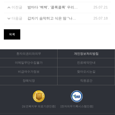
이전글
밤마다 ‘쌕쌕’, ‘콜록콜록’ 우리 아이∙∙∙ 혹시, 소아 천식일까?
25.07.21
다음글
갑자기 숨막히고 식은 땀 “나도 공황장애?”...초기 증상과 대처법
25.07.18
목록
환자의권리와의무
개인정보처리방침
이메일무단수집불가
진료예약안내
비급여수가정보
찾아오시는길
장례식장
직원공간
[보건복지부 의료기관인증]
[전자의무기록시스템인증]