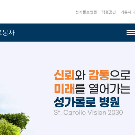
성가롤로병원
직원공간
커뮤니티
사이
료봉사
신뢰
와
감동
으로
미래
를 열어가는
성가롤로 병원
St. Carollo Vision 2030