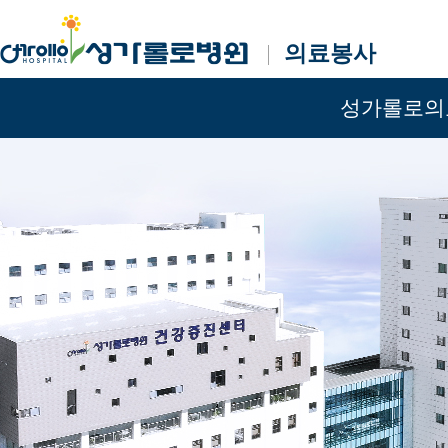
의료봉사
주요메뉴
성가롤로의