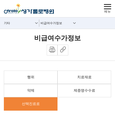
보조메뉴 바로가기
주메뉴 바로가기
본문 바로가기
푸터 바로가기
사이트맵
주요메뉴
보조메뉴
기타
비급여수가정보
비급여수가정보
행위
치료재료
약제
제증명수수료
선택진료료