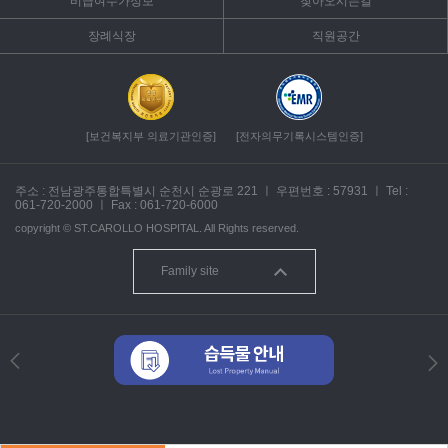
비급여수가정보
찾아오시는길
장례식장
직원공간
[보건복지부 의료기관인증]
[전자의무기록시스템인증]
주소 : 전남광주통합특별시 순천시 순광로 221
ㅣ
우편번호 : 57931
ㅣ
Tel :
061-720-2000
ㅣ
Fax : 061-720-6000
copyright ©
ST.CAROLLO HOSPITAL.
All Rights reserved.
Family site