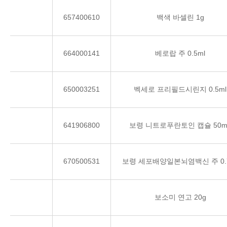
657400610
백색 바셀린 1g
664000141
베로랍 주 0.5ml
650003251
벡세로 프리필드시린지 0.5ml
641906800
보령 니트로푸란토인 캡슐 50m
670500531
보령 세포배양일본뇌염백신 주 0.
보소미 연고 20g