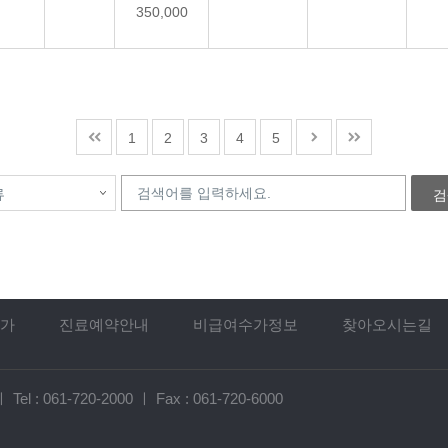
350,000
1
2
3
4
5
검
가
진료예약안내
비급여수가정보
찾아오시는길
ㅣ
Tel :
061-720-2000
ㅣ
Fax : 061-720-6000