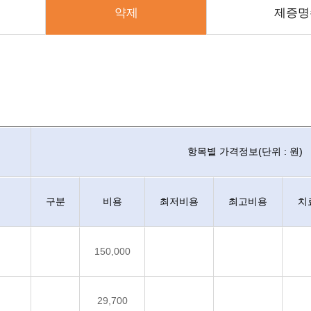
약제
제증명
가격정보, 특이사항, 최종변경일을 안내하며 진료비용항목은 코드와 명칭으로
항목별 가격정보(단위 : 원)
구분
비용
최저비용
최고비용
치
150,000
29,700