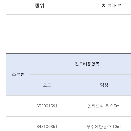
행위
치료재료
행위 내용시작
비급여수가정보 행위안내 : 중분류, 소분류, 진료비용항목, 항목별 
진료비용항목
소분류
코드
명칭
652001591
멘쿼드피 주 0.5ml
645100651
무수에탄올주 10ml