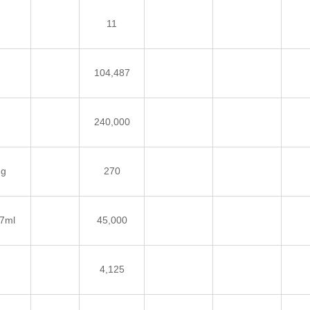
11
104,487
240,000
g
270
7ml
45,000
4,125