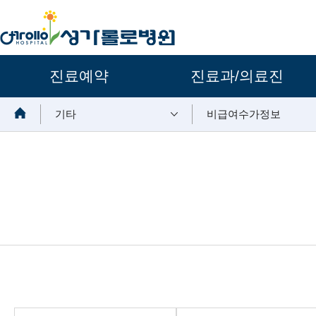
주요메뉴
진료예약
진료과/의료진
보조메뉴
기타
비급여수가정보