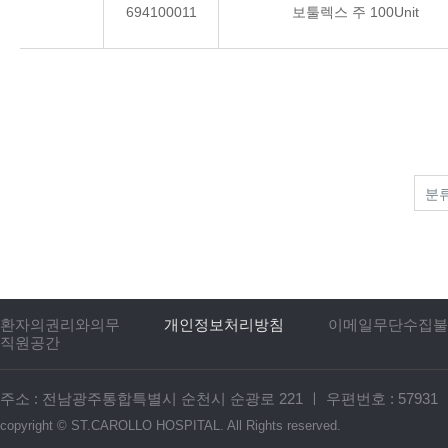
694100011
보툴렉스 주 100Unit
환자의권리와의무
개인정보처리방침
이메일무단수집불
직원공간
주소 : 전남광주통합특별시 순천시 순광로 221
ㅣ
우편번호 : 57931
copyright ©
ST.CAROLLO HOSPITAL.
All Rights reserved.