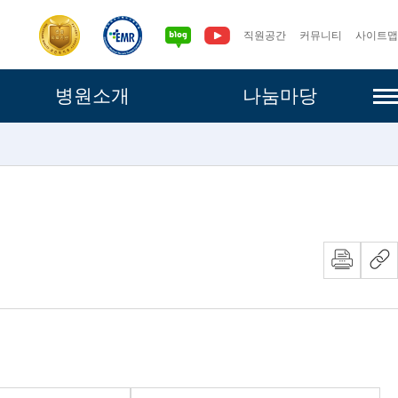
직원공간
커뮤니티
사이트맵
사이
병원소개
나눔마당