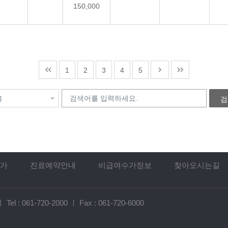
150,000
1
2
3
4
5
검
가
진료예약안내
비급여수가정보
찾아오시는길
ㅣ
Tel :
061-720-2000
ㅣ
Fax : 061-720-6000