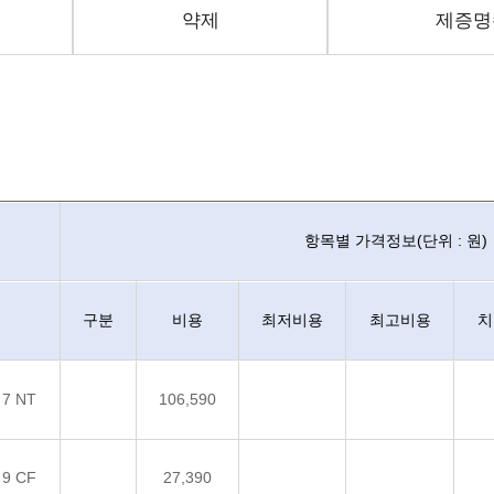
약제
제증명
가격정보, 특이사항, 최종변경일을 안내하며 진료비용항목은 코드와 명칭으로
항목별 가격정보(단위 : 원)
구분
비용
최저비용
최고비용
치
 7 NT
106,590
 9 CF
27,390