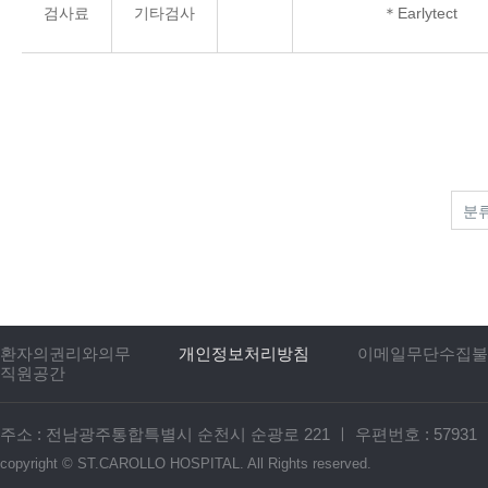
검사료
기타검사
＊Earlytect
환자의권리와의무
개인정보처리방침
이메일무단수집불
직원공간
주소 : 전남광주통합특별시 순천시 순광로 221
ㅣ
우편번호 : 57931
copyright ©
ST.CAROLLO HOSPITAL.
All Rights reserved.