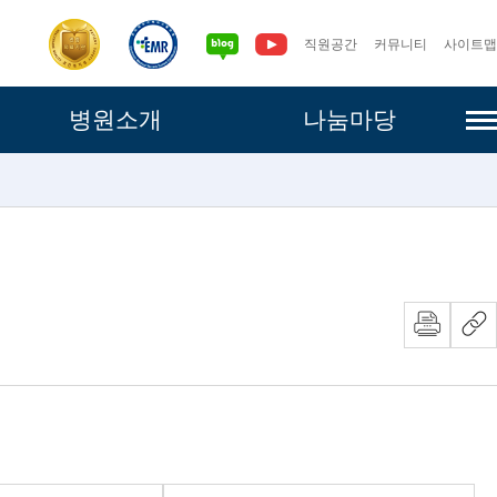
직원공간
커뮤니티
사이트맵
사이
병원소개
나눔마당