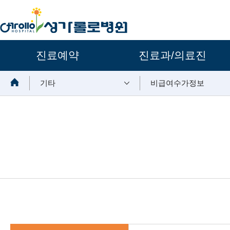
주요메뉴
진료예약
진료과/의료진
보조메뉴
기타
비급여수가정보