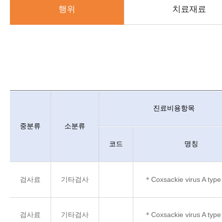
행위
치료재료
행위 내용시작
비급여수가정보 행위안내 : 중분류, 소분류, 진료비용항목, 항목별 
진료비용항목
중분류
소분류
코드
명칭
검사료
기타검사
＊Coxsackie virus A type
검사료
기타검사
＊Coxsackie virus A type