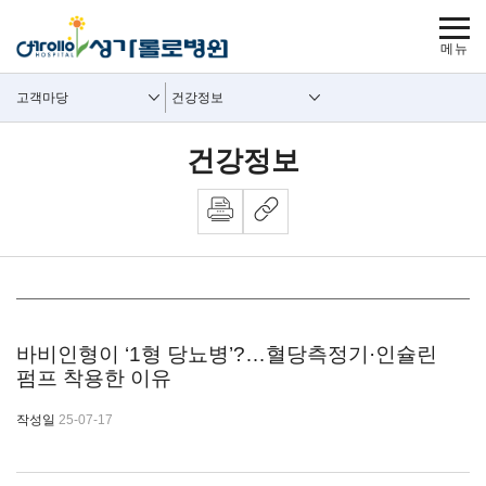
보조메뉴 바로가기
주메뉴 바로가기
본문 바로가기
푸터 바로가기
사이트맵
주요메뉴
보조메뉴
고객마당
건강정보
건강정보
뉴스 내용시작
바비인형이 ‘1형 당뇨병’?…혈당측정기·인슐린
펌프 착용한 이유
작성일
25-07-17