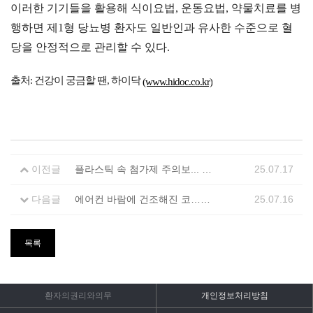
이러한 기기들을 활용해 식이요법, 운동요법, 약물치료를 병
행하면 제1형 당뇨병 환자도 일반인과 유사한 수준으로 혈
당을 안정적으로 관리할 수 있다.
출처: 건강이 궁금할 땐, 하이닥
(www.hidoc.co.kr)
이전글
플라스틱 속 첨가제 주의보... 연 35만명 심장병으로 사망한다
25.07.17
다음글
에어컨 바람에 건조해진 코… “콧속 방어력 높여 감염병 막아야”
25.07.16
목록
환자의권리와의무
개인정보처리방침