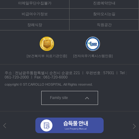
이메일무단수집불가
진료예약안내
비급여수가정보
찾아오시는길
장례식장
직원공간
[보건복지부 의료기관인증]
[전자의무기록시스템인증]
주소 : 전남광주통합특별시 순천시 순광로 221
ㅣ
우편번호 : 57931
ㅣ
Tel :
061-720-2000
ㅣ
Fax : 061-720-6000
copyright ©
ST.CAROLLO HOSPITAL.
All Rights reserved.
Family site