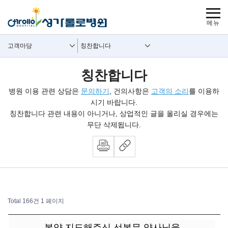
보조메뉴 바로가기
주메뉴 바로가기
본문 바로가기
푸터 바로가기
사이트맵
주요메뉴
보조메뉴
고객마당
칭찬합니다
칭찬합니다
병원 이용 관련 상담은
문의하기
, 건의사항은
고객의 소리
를 이용하
시기 바랍니다.
칭찬합니다 관련 내용이 아니거나, 상업적인 글을 올리실 경우에는
무단 삭제됩니다.
Total 166건
1 페이지
칭찬합시다 목록
복약 지도해주신 선봉무 약사님을