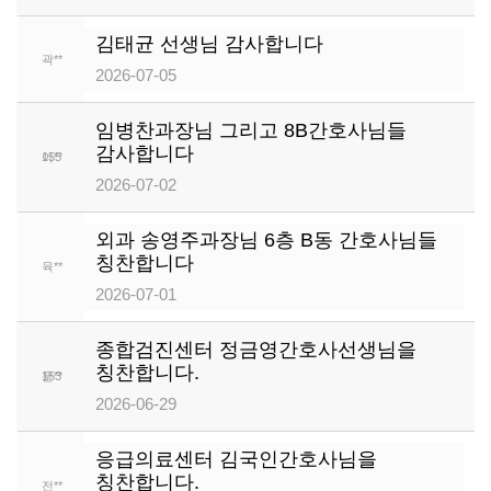
김태균 선생님 감사합니다
곽**
156
2026-07-05
임병찬과장님 그리고 8B간호사님들
감사합니다
이**
155
2026-07-02
외과 송영주과장님 6층 B동 간호사님들
칭찬합니다
육**
154
2026-07-01
종합검진센터 정금영간호사선생님을
칭찬합니다.
문**
153
2026-06-29
응급의료센터 김국인간호사님을
칭찬합니다.
전**
152