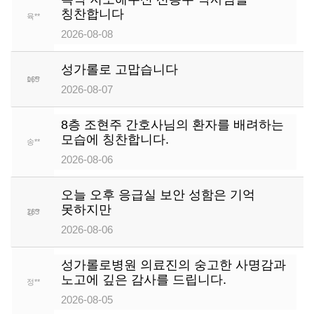
칭찬합니다
육**
166
2026-08-08
성가롤로 고맙습니다
이**
165
2026-08-07
8층 조현주 간호사님의 환자를 배려하는
모습에 칭찬합니다.
송**
164
2026-08-06
오늘 오후 응급실 보안 성함은 기억
못하지만
강**
163
2026-08-06
성가롤로병원 의료진의 숭고한 사명감과
노고에 깊은 감사를 드립니다.
정**
162
2026-08-05