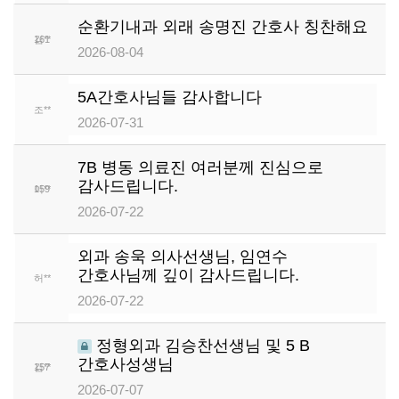
순환기내과 외래 송명진 간호사 칭찬해요
김**
161
2026-08-04
5A간호사님들 감사합니다
조**
160
2026-07-31
7B 병동 의료진 여러분께 진심으로
감사드립니다.
이**
159
2026-07-22
외과 송욱 의사선생님, 임연수
간호사님께 깊이 감사드립니다.
허**
158
2026-07-22
정형외과 김승찬선생님 및 5 B
간호사성생님
김**
157
2026-07-07