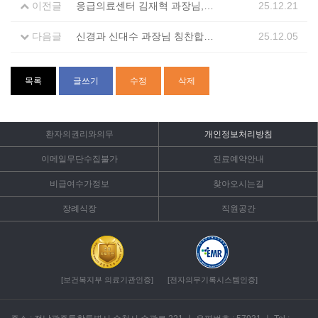
이전글
응급의료센터 김재혁 과장님, 노종갑 과장님, 그리고 7B병동 간호사님들 정말 감사드립니다.
25.12.21
다음글
신경과 신대수 과장님 칭찬합니다
25.12.05
목록
글쓰기
수정
삭제
환자의권리와의무
개인정보처리방침
이메일무단수집불가
진료예약안내
비급여수가정보
찾아오시는길
장례식장
직원공간
[보건복지부 의료기관인증]
[전자의무기록시스템인증]