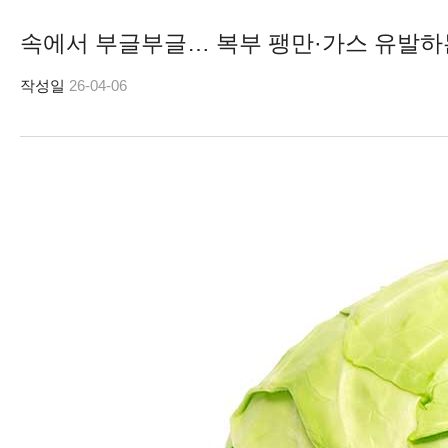
속에서 부글부글… 복부 팽만·가스 유발하
작성일
26-04-06