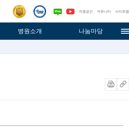
직원공간
커뮤니티
사이트맵
사이
병원소개
나눔마당