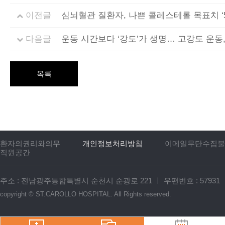
이전글
심뇌혈관 질환자, 나쁜 콜레스테롤 목표치 ‘55
다음글
운동 시간보다 ‘강도’가 생명… 고강도 운동
목록
환자의권리와의무
개인정보처리방침
이메일무단수집불
직원공간
주소 : 전남광주통합특별시 순천시 순광로 221
ㅣ
우편번호 : 57931
copyright ©
ST.CAROLLO HOSPITAL.
All Rights reserved.