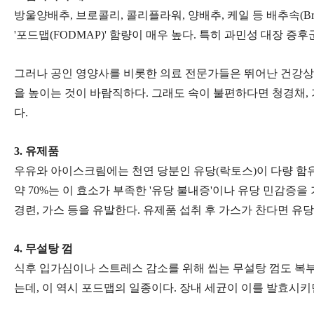
방울양배추, 브로콜리, 콜리플라워, 양배추, 케일 등 배추속(B
'포드맵(FODMAP)' 함량이 매우 높다. 특히 과민성 대장 
그러나 공인 영양사를 비롯한 의료 전문가들은 뛰어난 건강상
을 높이는 것이 바람직하다. 그래도 속이 불편하다면 청경채, 가
다.
3. 유제품
우유와 아이스크림에는 천연 당분인 유당(락토스)이 다량 함유
약 70%는 이 효소가 부족한 '유당 불내증'이나 유당 민감증
경련, 가스 등을 유발한다. 유제품 섭취 후 가스가 찬다면 유당
4. 무설탕 껌
식후 입가심이나 스트레스 감소를 위해 씹는 무설탕 껌도 복부
는데, 이 역시 포드맵의 일종이다. 장내 세균이 이를 발효시