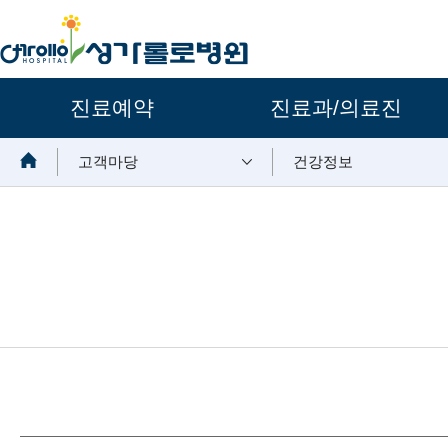
주요메뉴
진료예약
진료과/의료진
보조메뉴
고객마당
건강정보
뉴스 내용시작