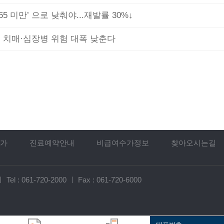
 미만’ 으로 낮춰야...재발률 30%↓
, 치매·심장병 위험 대폭 낮춘다
가
진료예약안내
비급여수가정보
찾아오시는길
ㅣ
Tel :
061-720-2000
ㅣ
Fax : 061-720-6000