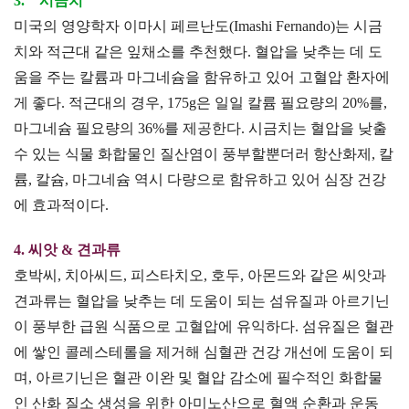
3. 시금치
미국의 영양학자 이마시 페르난도(Imashi Fernando)는 시금
치와 적근대 같은 잎채소를 추천했다. 혈압을 낮추는 데 도
움을 주는 칼륨과 마그네슘을 함유하고 있어 고혈압 환자에
게 좋다. 적근대의 경우, 175g은 일일 칼륨 필요량의 20%를,
마그네슘 필요량의 36%를 제공한다. 시금치는 혈압을 낮출
수 있는 식물 화합물인 질산염이 풍부할뿐더러 항산화제, 칼
륨, 칼슘, 마그네슘 역시 다량으로 함유하고 있어 심장 건강
에 효과적이다.
4. 씨앗 & 견과류
호박씨, 치아씨드, 피스타치오, 호두, 아몬드와 같은 씨앗과
견과류는 혈압을 낮추는 데 도움이 되는 섬유질과 아르기닌
이 풍부한 급원 식품으로 고혈압에 유익하다. 섬유질은 혈관
에 쌓인 콜레스테롤을 제거해 심혈관 건강 개선에 도움이 되
며, 아르기닌은 혈관 이완 및 혈압 감소에 필수적인 화합물
인 산화 질소 생성을 위한 아미노산으로 혈액 순환과 운동