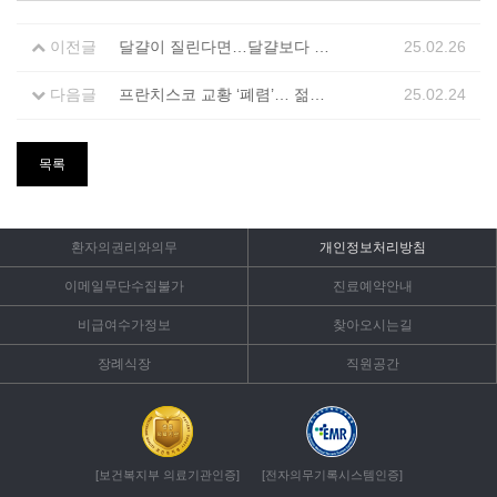
이전글
달걀이 질린다면…달걀보다 단백질이 더 많은 음식 7가지
25.02.26
다음글
프란치스코 교황 ‘폐렴’… 젊은 층도 주의 필요, 예방하려면?
25.02.24
목록
환자의권리와의무
개인정보처리방침
이메일무단수집불가
진료예약안내
비급여수가정보
찾아오시는길
장례식장
직원공간
[보건복지부 의료기관인증]
[전자의무기록시스템인증]