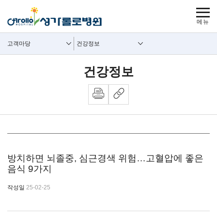
보조메뉴 바로가기
주메뉴 바로가기
본문 바로가기
푸터 바로가기
사이트맵
주요메뉴
보조메뉴
고객마당
건강정보
건강정보
뉴스 내용시작
방치하면 뇌졸중, 심근경색 위험…고혈압에 좋은
음식 9가지
작성일
25-02-25