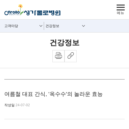
보조메뉴 바로가기
주메뉴 바로가기
본문 바로가기
푸터 바로가기
사이트맵
주요메뉴
보조메뉴
고객마당
건강정보
건강정보
뉴스 내용시작
여름철 대표 간식, '옥수수'의 놀라운 효능
작성일
24-07-02