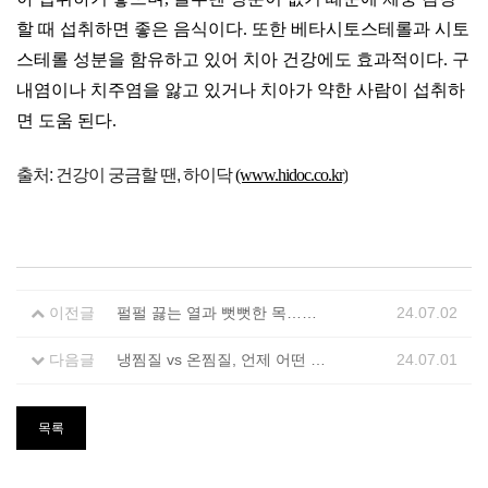
할 때 섭취하면 좋은 음식이다. 또한 베타시토스테롤과 시토
스테롤 성분을 함유하고 있어 치아 건강에도 효과적이다. 구
내염이나 치주염을 앓고 있거나 치아가 약한 사람이 섭취하
면 도움 된다.
출처: 건강이 궁금할 땐, 하이닥
(www.hidoc.co.kr)
이전글
펄펄 끓는 열과 뻣뻣한 목…감염병 앓았다면 ‘이 합병증’ 주의해야
24.07.02
다음글
냉찜질 vs 온찜질, 언제 어떤 찜질을 해야 할까?
24.07.01
목록