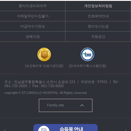
환자의권리와의무
개인정보처리방침
이메일무단수집불가
진료예약안내
비급여수가정보
찾아오시는길
장례식장
직원공간
[보건복지부 의료기관인증]
[전자의무기록시스템인증]
주소 : 전남광주통합특별시 순천시 순광로 221
ㅣ
우편번호 : 57931
ㅣ
Tel :
061-720-2000
ㅣ
Fax : 061-720-6000
copyright ©
ST.CAROLLO HOSPITAL.
All Rights reserved.
Family site