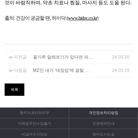
것이 바람직하며, 약초 치료나 찜질, 마사지 등도 도움 된다.
출처: 건강이 궁금할 땐, 하이닥
(www.hidoc.co.kr)
이전글
꽃가루 알레르기가 있다면 피해야 하는 음식
24.03.20
다음글
MZ인 내가 ‘대장암’에 걸릴 위험은 얼마나 될까?
24.03.19
목록
환자의권리와의무
개인정보처리방침
이메일무단수집불가
진료예약안내
비급여수가정보
찾아오시는길