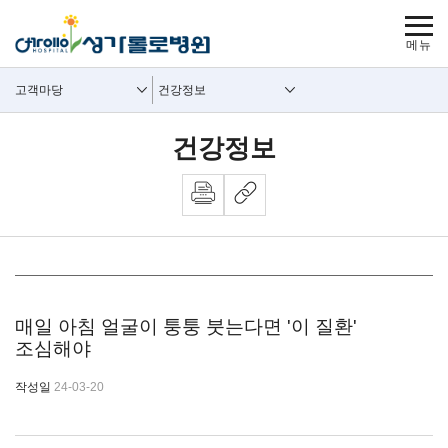
보조메뉴 바로가기
주메뉴 바로가기
본문 바로가기
푸터 바로가기
사이트맵
주요메뉴
보조메뉴
고객마당
건강정보
건강정보
뉴스 내용시작
매일 아침 얼굴이 퉁퉁 붓는다면 '이 질환'
조심해야
작성일
24-03-20