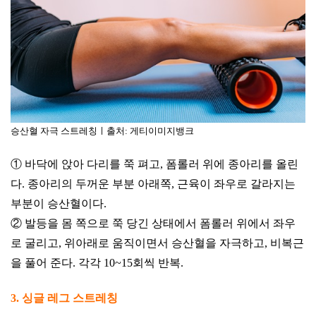
승산혈 자극 스트레칭ㅣ출처: 게티이미지뱅크
① 바닥에 앉아 다리를 쭉 펴고, 폼롤러 위에 종아리를 올린
다. 종아리의 두꺼운 부분 아래쪽, 근육이 좌우로 갈라지는
부분이 승산혈이다.
② 발등을 몸 쪽으로 쭉 당긴 상태에서 폼롤러 위에서 좌우
로 굴리고, 위아래로 움직이면서 승산혈을 자극하고, 비복근
을 풀어 준다. 각각 10~15회씩 반복.
3. 싱글 레그 스트레칭