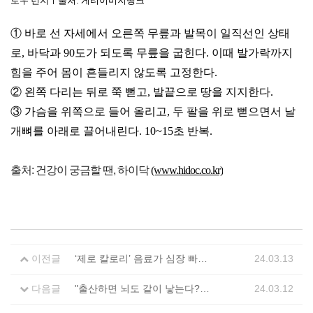
로우 런지ㅣ출처: 게티이미지뱅크
① 바로 선 자세에서 오른쪽 무릎과 발목이 일직선인 상태
로, 바닥과 90도가 되도록 무릎을 굽힌다. 이때 발가락까지
힘을 주어 몸이 흔들리지 않도록 고정한다.
② 왼쪽 다리는 뒤로 쭉 뻗고, 발끝으로 땅을 지지한다.
③ 가슴을 위쪽으로 들어 올리고, 두 팔을 위로 뻗으면서 날
개뼈를 아래로 끌어내린다. 10~15초 반복.
출처: 건강이 궁금할 땐, 하이닥
(www.hidoc.co.kr)
이전글
‘제로 칼로리’ 음료가 심장 빠르게 뛰게 한다…심방세동 주의보
24.03.13
다음글
"출산하면 뇌도 같이 낳는다?"...임신 건망증이 생기는 이유는 ‘이것’
24.03.12