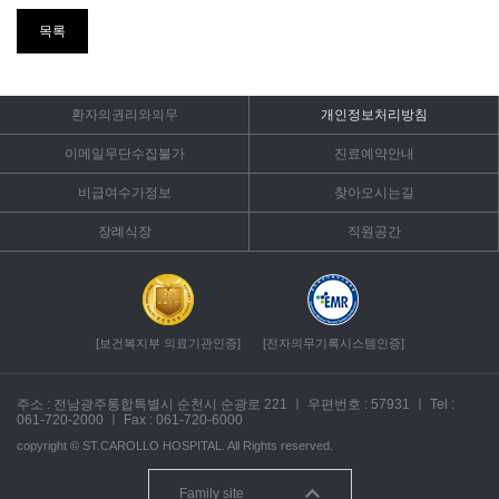
목록
환자의권리와의무
개인정보처리방침
이메일무단수집불가
진료예약안내
비급여수가정보
찾아오시는길
장례식장
직원공간
[보건복지부 의료기관인증]
[전자의무기록시스템인증]
주소 : 전남광주통합특별시 순천시 순광로 221
ㅣ
우편번호 : 57931
ㅣ
Tel :
061-720-2000
ㅣ
Fax : 061-720-6000
copyright ©
ST.CAROLLO HOSPITAL.
All Rights reserved.
Family site