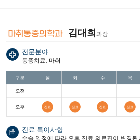
김대희
마취통증의학과
과장
전문분야
통증치료, 마취
진료일 안내 표 : 월요일 부터 일요일까지 오전과, 오후 예약가능
구분
월
화
수
목
오전
오후
진료
진료
진료
진료
진료 특이사항
수술 일정에 따라 오후 진료 의료진이 변경됩