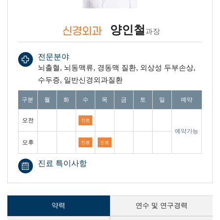
양인철
신경외과
과장
전문분야
뇌출혈, 뇌동맥류, 경동맥 질환, 외상성 두부손상,
수두증, 일반신경외과질환
진료일 안내 표 : 월요일 부터 일요일까지 오전과, 오후 예약가능여부를 안내합
구분
월
화
수
목
금
토
일
예약
오전
진료
예약가능
오후
진료
진료
진료 특이사항
약력
연수 및 연구경력