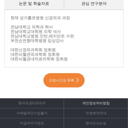
논문 및 학술자료
관심 연구분야
약력 내용시작
현재 성가롤로병원 신경외과 과장
전남대학교 의학과 학사
전남대학교대학원 의학 석사
전남대학교병원 인턴,레지던트 수련
부천순천향대학병원 임상강사
대한신경외과학회 정회원
대한뇌혈관외과학회 정회원
대한뇌혈관내치료의학회 정회원
진료시간표 목록
환자의권리와의무
개인정보처리방침
이메일무단수집불가
진료예약안내
비급여수가정보
찾아오시는길