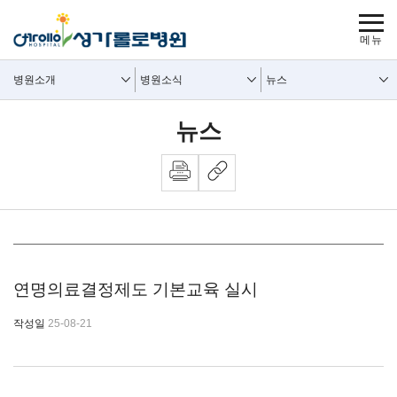
보조메뉴 바로가기
주메뉴 바로가기
본문 바로가기
푸터 바로가기
사이트맵
주요메뉴
보조메뉴
병원소개
병원소식
뉴스
뉴스
뉴스 내용시작
연명의료결정제도 기본교육 실시
작성일
25-08-21