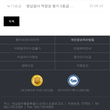
다음글
영상검사 적정성 평가 1등급 획득
25.08.18
목록
환자의권리와의무
개인정보처리방침
이메일무단수집불가
진료예약안내
비급여수가정보
찾아오시는길
장례식장
직원공간
[보건복지부 의료기관인증]
[전자의무기록시스템인증]
주소 : 전남광주통합특별시 순천시 순광로 221
ㅣ
우편번호 : 57931
ㅣ
Tel :
061-720-2000
ㅣ
Fax : 061-720-6000