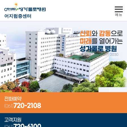
주메뉴 바로가기
본문 바로가기
푸터 바로가기
사이트맵
어지럼증센터
주요메뉴
신뢰
와
감동
으로
미래
를 열어가는
성가롤로 병원
St. Carollo Vision 2030
전화예약
720-2108
(061)
고객지원
720-6100
(061)