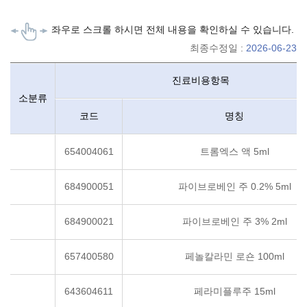
행위 내용시작
좌우로 스크롤 하시면 전체 내용을 확인하실 수 있습니다.
최종수정일 :
2026-06-23
비급여수가정보 행위안내 : 중분류, 소분류, 진료비용항목, 항목별 가
진료비용항목
소분류
코드
명칭
654004061
트롬엑스 액 5ml
684900051
파이브로베인 주 0.2% 5ml
684900021
파이브로베인 주 3% 2ml
657400580
페놀칼라민 로숀 100ml
643604611
페라미플루주 15ml