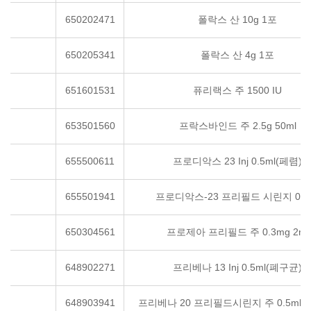
650202471
폴락스 산 10g 1포
650205341
폴락스 산 4g 1포
651601531
퓨리랙스 주 1500 IU
653501560
프락스바인드 주 2.5g 50ml
655500611
프로디악스 23 Inj 0.5ml(페렴)
655501941
프로디악스-23 프리필드 시린지 0.5
650304561
프로제아 프리필드 주 0.3mg 2ml
648902271
프리베나 13 Inj 0.5ml(폐구균)
648903941
프리베나 20 프리필드시린지 주 0.5ml(