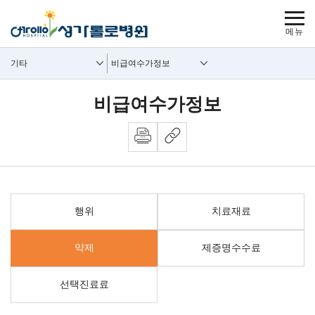
보조메뉴 바로가기
주메뉴 바로가기
본문 바로가기
푸터 바로가기
사이트맵
주요메뉴
보조메뉴
기타
비급여수가정보
비급여수가정보
행위
치료재료
약제
제증명수수료
선택진료료