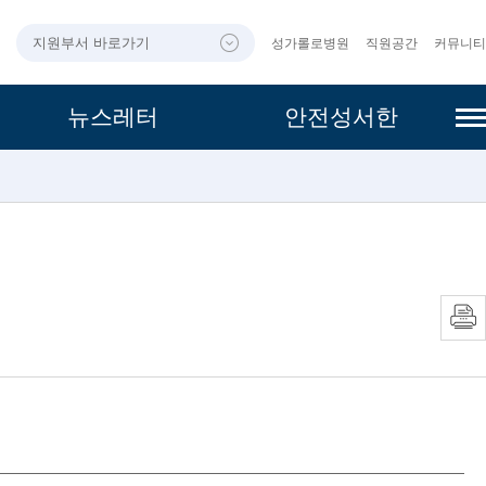
지원부서 바로가기
성가롤로병원
직원공간
커뮤니티
사이
뉴스레터
안전성서한